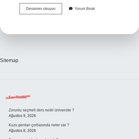
Dizayn
Devamını okuyun
Yorum Bırak
Ne
Denir
Sitemap
Sidebar
Son Yazılar
Zorunlu seçmeli ders nedir üniversite ?
Ağustos 9, 2026
Kuzu gerdan çorbasında neler var ?
Ağustos 8, 2026