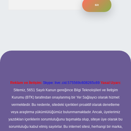
Arama
er.xyz
Reklam ve İletişim:
Skype: live:.cid.575569c608265c69
Yasal Uyarı:
Sitemiz, 5651 Sayılı Kanun gereğince Bilgi Teknolojileri ve İletişim
Kurumu (BTK) tarafından onaylanmış bir Yer Sağlayıcı olarak hizmet
vermektedir. Bu nedenle, sitedeki içerikleri proaktif olarak denetleme
veya araştırma yükümlülüğümüz bulunmamaktadır. Ancak, üyelerimiz
yazdıkları içeriklerin sorumluluğunu taşımakta olup, siteye üye olarak bu
sorumluluğu kabul etmiş sayılırlar. Bu internet sitesi, herhangi bir marka,