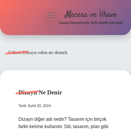
Macera ve İlham
menüyü
aç
Savaş hikayeleriyle dolu keyifli yolculuk!
Anasayfa
Gizlilik Politikası
Etiket:
Dizayn eden ne demek
Yasal Uyarı
Dizayn Ne Denir
Tarih: Eylül 20, 2024
Dizayn diğer adı nedir? Tasarım için birçok
farklı kelime kullanılır. Stil, tasarım, plan gibi