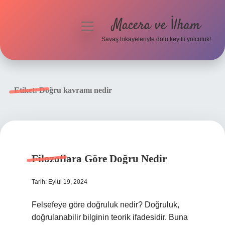
Macera ve İlham
menüyü
aç
Savaş hikayeleriyle dolu keyifli yolculuk!
Anasayfa
Gizlilik Politikası
Etiket:
Doğru kavramı nedir
Yasal Uyarı
Filozoflara Göre Doğru Nedir
Tarih: Eylül 19, 2024
Felsefeye göre doğruluk nedir? Doğruluk,
doğrulanabilir bilginin teorik ifadesidir. Buna