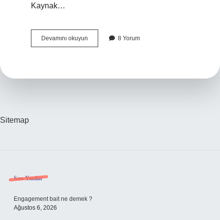
Kaynak…
Filozoflara
Devamını okuyun
8 Yorum
Göre
Doğru
Nedir
Sitemap
Sidebar
Son Yazılar
Engagement bait ne demek ?
Ağustos 6, 2026