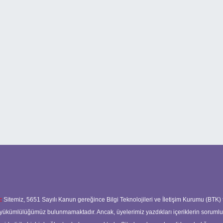
:
Sitemiz, 5651 Sayılı Kanun gereğince Bilgi Teknolojileri ve İletişim Kurumu (BTK)
ma yükümlülüğümüz bulunmamaktadır. Ancak, üyelerimiz yazdıkları içeriklerin soruml