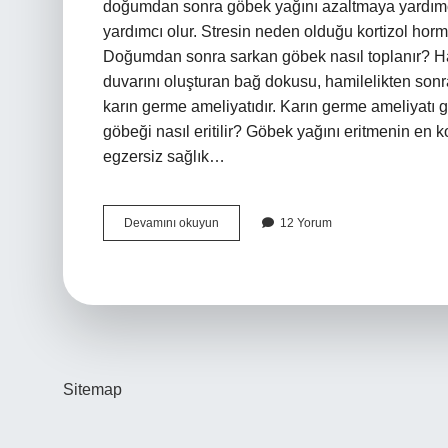
doğumdan sonra göbek yağını azaltmaya yardımcı 
yardımcı olur. Stresin neden olduğu kortizol horm
Doğumdan sonra sarkan göbek nasıl toplanır? Ham
duvarını oluşturan bağ dokusu, hamilelikten sonr
karın germe ameliyatıdır. Karın germe ameliyatı 
göbeği nasıl eritilir? Göbek yağını eritmenin en 
egzersiz sağlık…
Doğumdan
Devamını okuyun
12 Yorum
Sonra
Göbek
Kalmaması
Için
Ne
Yapmali
Sitemap