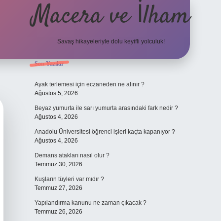
Macera ve İlham
Savaş hikayeleriyle dolu keyifli yolculuk!
Sidebar
Son Yazılar
ilbet giriş
betexper.xy
Ayak terlemesi için eczaneden ne alınır ?
Ağustos 5, 2026
Beyaz yumurta ile sarı yumurta arasındaki fark nedir ?
Ağustos 4, 2026
Anadolu Üniversitesi öğrenci işleri kaçta kapanıyor ?
Ağustos 4, 2026
Demans atakları nasıl olur ?
Temmuz 30, 2026
Kuşların tüyleri var mıdır ?
Temmuz 27, 2026
Yapılandırma kanunu ne zaman çıkacak ?
Temmuz 26, 2026