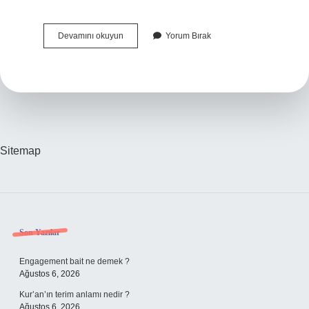
Dünyanın
Devamını okuyun
Yorum Bırak
En
Çok
Kullanılan
Soyadı
Nedir
Sitemap
Sidebar
Son Yazılar
Engagement bait ne demek ?
Ağustos 6, 2026
Kur’an’ın terim anlamı nedir ?
Ağustos 6, 2026