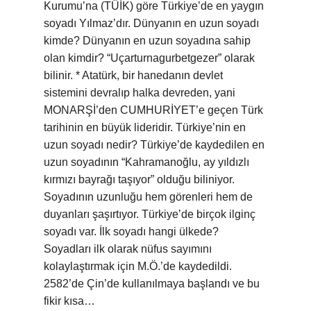
Kurumu’na (TÜİK) göre Türkiye’de en yaygın
soyadı Yılmaz’dır. Dünyanın en uzun soyadı
kimde? Dünyanın en uzun soyadına sahip
olan kimdir? “Uçarturnagurbetgezer” olarak
bilinir. * Atatürk, bir hanedanın devlet
sistemini devralıp halka devreden, yani
MONARŞİ’den CUMHURİYET’e geçen Türk
tarihinin en büyük lideridir. Türkiye’nin en
uzun soyadı nedir? Türkiye’de kaydedilen en
uzun soyadının “Kahramanoğlu, ay yıldızlı
kırmızı bayrağı taşıyor” olduğu biliniyor.
Soyadının uzunluğu hem görenleri hem de
duyanları şaşırtıyor. Türkiye’de birçok ilginç
soyadı var. İlk soyadı hangi ülkede?
Soyadları ilk olarak nüfus sayımını
kolaylaştırmak için M.Ö.’de kaydedildi.
2582’de Çin’de kullanılmaya başlandı ve bu
fikir kısa…