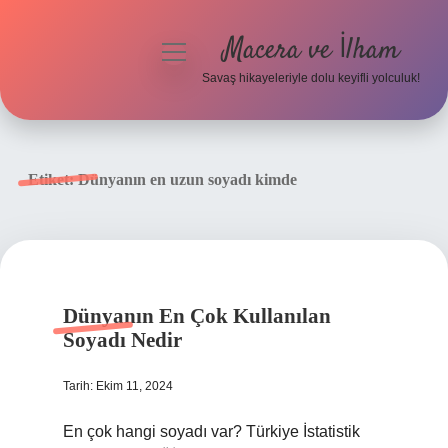
Macera ve İlham
menüyü
aç
Savaş hikayeleriyle dolu keyifli yolculuk!
Anasayfa
Gizlilik Politikası
Etiket:
Dünyanın en uzun soyadı kimde
Yasal Uyarı
Dünyanın En Çok Kullanılan
Soyadı Nedir
Tarih: Ekim 11, 2024
En çok hangi soyadı var? Türkiye İstatistik