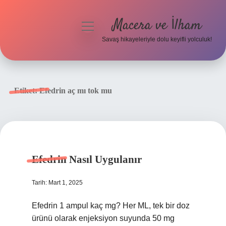
Macera ve İlham
menüyü
aç
Savaş hikayeleriyle dolu keyifli yolculuk!
Anasayfa
Gizlilik Politikası
Etiket:
Efedrin aç mı tok mu
Yasal Uyarı
Efedrin Nasıl Uygulanır
Tarih: Mart 1, 2025
Efedrin 1 ampul kaç mg? Her ML, tek bir doz
ürünü olarak enjeksiyon suyunda 50 mg