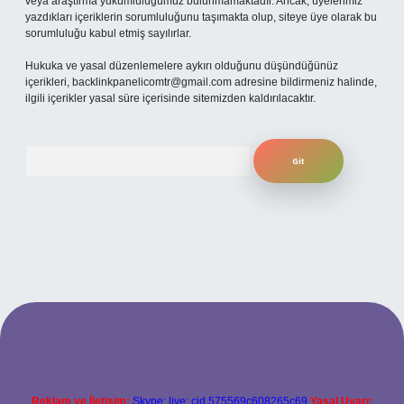
veya araştırma yükümlülüğümüz bulunmamaktadır. Ancak, üyelerimiz
yazdıkları içeriklerin sorumluluğunu taşımakta olup, siteye üye olarak bu
sorumluluğu kabul etmiş sayılırlar.
Hukuka ve yasal düzenlemelere aykırı olduğunu düşündüğünüz
içerikleri,
backlinkpanelicomtr@gmail.com
adresine bildirmeniz halinde,
ilgili içerikler yasal süre içerisinde sitemizden kaldırılacaktır.
Arama
per.xyz
Reklam ve İletişim:
Skype: live:.cid.575569c608265c69
Yasal Uyarı: