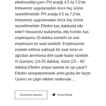
efedrinsülfat içerir. PH aralığı 4.5 ila 7.0’dır.
İntravenöz uygulamadan önce ilaç ürünü
seyreltilmelidir. PH aralığı 4.5 ila 7.0’dır.
İntravenöz uygulamadan önce ilaç ürünü
seyreltilmelidir. Efedrin kaç dakikada etki
eder? İntravenöz kullanımla, etki hızlıdır, kas
enjeksiyonu 20 dakika sürebilir ve oral
enjeksiyon bir saat sürebilir. Enjeksiyonla
enjekte edilirse yaklaşık bir saat sürer ve
ağızdan alınırlarsa dört saate kadar sürebilir.
IV (saniye), (10-20 dakika), sözlü (15 – 60
dakika) Efedrin ampul sporda ne işe yarar?
Efedrin sempatomimetik amin grubu bir ilaçtır.
Uyarıcı ve çılgın etkileri nedeniyle…
Efedrin
Devamını okuyun
Yorum Bırak
Nasıl
Uygulanır