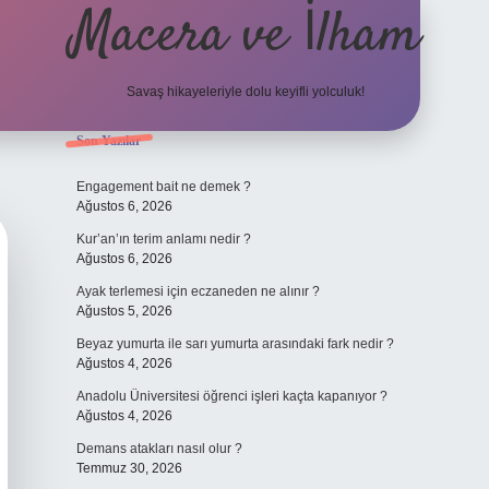
Macera ve İlham
Savaş hikayeleriyle dolu keyifli yolculuk!
Sidebar
Son Yazılar
ilbet giriş
betexper.xy
Engagement bait ne demek ?
Ağustos 6, 2026
Kur’an’ın terim anlamı nedir ?
Ağustos 6, 2026
Ayak terlemesi için eczaneden ne alınır ?
Ağustos 5, 2026
Beyaz yumurta ile sarı yumurta arasındaki fark nedir ?
Ağustos 4, 2026
Anadolu Üniversitesi öğrenci işleri kaçta kapanıyor ?
Ağustos 4, 2026
Demans atakları nasıl olur ?
Temmuz 30, 2026