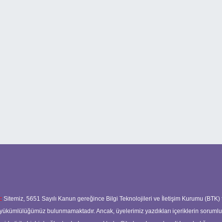
:
Sitemiz, 5651 Sayılı Kanun gereğince Bilgi Teknolojileri ve İletişim Kurumu (BTK)
ma yükümlülüğümüz bulunmamaktadır. Ancak, üyelerimiz yazdıkları içeriklerin soruml