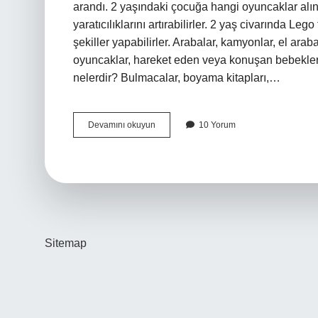
arandı. 2 yaşındaki çocuğa hangi oyuncaklar alın
yaratıcılıklarını artırabilirler. 2 yaş civarında Le
şekiller yapabilirler. Arabalar, kamyonlar, el araba
oyuncaklar, hareket eden veya konuşan bebekler v
nelerdir? Bulmacalar, boyama kitapları,…
Çocuklar
Devamını okuyun
10 Yorum
En
Çok
Hangi
Oyuncakları
Sever
Sitemap