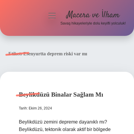
Macera ve İlham
menüyü
aç
Savaş hikayeleriyle dolu keyifli yolculuk!
Anasayfa
Gizlilik Politikası
Etiket:
Esenyurtta deprem riski var mı
Yasal Uyarı
Beylikdüzü Binalar Sağlam Mı
Tarih: Ekim 26, 2024
Beylikdüzü zemini depreme dayanıklı mı?
Beylikdüzü, tektonik olarak aktif bir bölgede