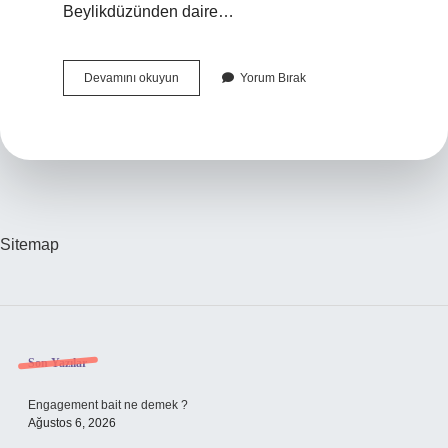
Beylikdüzünden daire…
Beylikdüzü
Devamını okuyun
Yorum Bırak
Binalar
Sağlam
Mı
Sitemap
Sidebar
Son Yazılar
Engagement bait ne demek ?
Ağustos 6, 2026