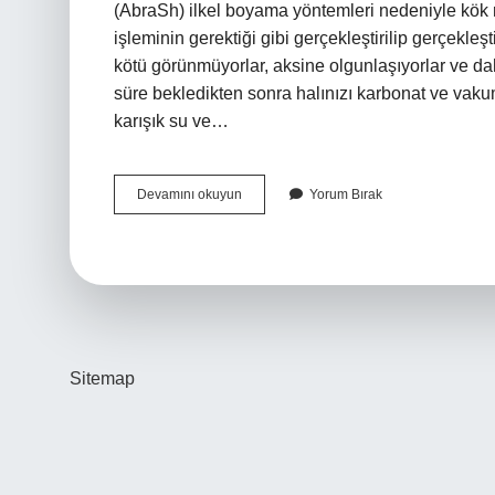
(AbraSh) ilkel boyama yöntemleri nedeniyle kök r
işleminin gerektiği gibi gerçekleştirilip gerçekleş
kötü görünmüyorlar, aksine olgunlaşıyorlar ve dah
süre bekledikten sonra halınızı karbonat ve vaku
karışık su ve…
Kök
Devamını okuyun
Yorum Bırak
Boyalı
Halı
Nasıl
Yıkanır
Sitemap