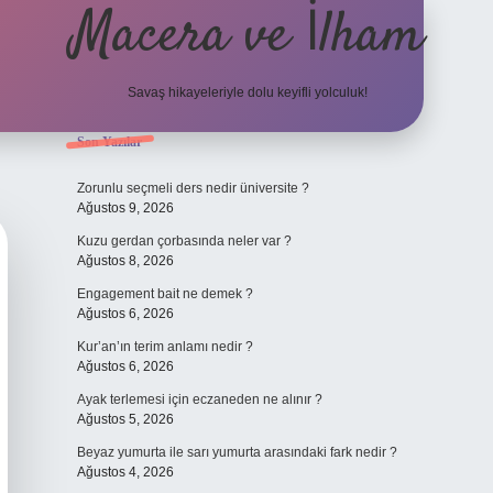
Macera ve İlham
Savaş hikayeleriyle dolu keyifli yolculuk!
Sidebar
Son Yazılar
ilbet giriş
betexper.xyz
Zorunlu seçmeli ders nedir üniversite ?
Ağustos 9, 2026
Kuzu gerdan çorbasında neler var ?
Ağustos 8, 2026
Engagement bait ne demek ?
Ağustos 6, 2026
Kur’an’ın terim anlamı nedir ?
Ağustos 6, 2026
Ayak terlemesi için eczaneden ne alınır ?
Ağustos 5, 2026
Beyaz yumurta ile sarı yumurta arasındaki fark nedir ?
Ağustos 4, 2026