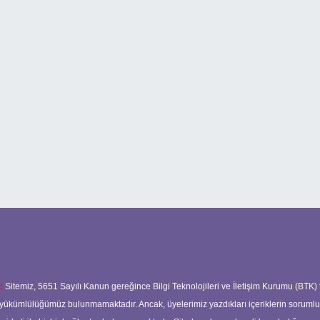
:
Sitemiz, 5651 Sayılı Kanun gereğince Bilgi Teknolojileri ve İletişim Kurumu (BTK)
ma yükümlülüğümüz bulunmamaktadır. Ancak, üyelerimiz yazdıkları içeriklerin soruml