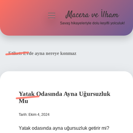
Macera ve İlham
menüyü
aç
Savaş hikayeleriyle dolu keyifli yolculuk!
Anasayfa
Gizlilik Politikası
Etiket:
Evde ayna nereye konmaz
Yasal Uyarı
Yatak Odasında Ayna Uğursuzluk
Mu
Tarih: Ekim 4, 2024
Yatak odasında ayna uğursuzluk getirir mi?