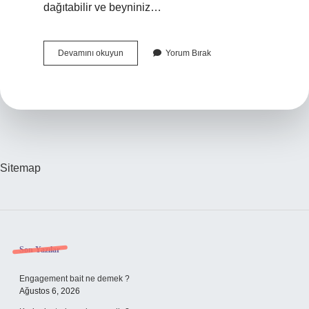
dağıtabilir ve beyniniz…
Yatak
Devamını okuyun
Yorum Bırak
Odasında
Ayna
Uğursuzluk
Mu
Sitemap
Sidebar
Son Yazılar
Engagement bait ne demek ?
Ağustos 6, 2026