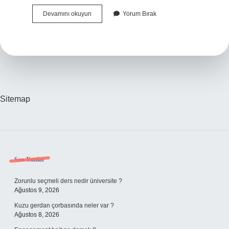
Imsakta
Devamını okuyun
Yorum Bırak
Mı
Ezan
Okunur
Güneşte
Mi
Sitemap
Sidebar
Son Yazılar
Zorunlu seçmeli ders nedir üniversite ?
Ağustos 9, 2026
Kuzu gerdan çorbasında neler var ?
Ağustos 8, 2026