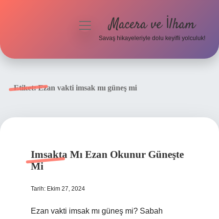
Macera ve İlham
menüyü
aç
Savaş hikayeleriyle dolu keyifli yolculuk!
Anasayfa
Gizlilik Politikası
Etiket:
Ezan vakti imsak mı güneş mi
Yasal Uyarı
Imsakta Mı Ezan Okunur Güneşte
Mi
Tarih: Ekim 27, 2024
Ezan vakti imsak mı güneş mi? Sabah