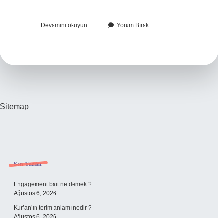
Fayans
Devamını okuyun
Yorum Bırak
Parlatmak
Için
Ne
Kullanılır
Sitemap
Sidebar
Son Yazılar
Engagement bait ne demek ?
Ağustos 6, 2026
Kur’an’ın terim anlamı nedir ?
Ağustos 6, 2026