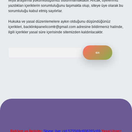
veya araştırma yükümlülüğümüz bulunmamaktadır. Ancak, üyelerimiz
yazdıkları içeriklerin sorumluluğunu taşımakta olup, siteye üye olarak bu
sorumluluğu kabul etmiş sayılırlar.
Hukuka ve yasal düzenlemelere aykırı olduğunu düşündüğünüz
içerikleri,
backlinkpanelicomtr@gmail.com
adresine bildirmeniz halinde,
ilgili içerikler yasal süre içerisinde sitemizden kaldırılacaktır.
Arama
per.xyz
Reklam ve İletişim:
Skype: live:.cid.575569c608265c69
Yasal Uyarı: