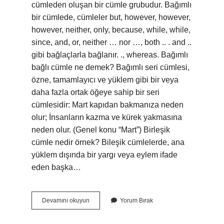
cümleden oluşan bir cümle grubudur. Bağımlı
bir cümlede, cümleler but, however, however,
however, neither, only, because, while, while,
since, and, or, neither … nor …, both .. . and ..
gibi bağlaçlarla bağlanır. ., whereas. Bağımlı
bağlı cümle ne demek? Bağımlı seri cümlesi,
özne, tamamlayıcı ve yüklem gibi bir veya
daha fazla ortak öğeye sahip bir seri
cümlesidir: Mart kapıdan bakmanıza neden
olur; İnsanların kazma ve kürek yakmasına
neden olur. (Genel konu “Mart”) Birleşik
cümle nedir örnek? Bileşik cümlelerde, ana
yüklem dışında bir yargı veya eylem ifade
eden başka…
Bagli
Devamını okuyun
Yorum Bırak
Cumle
Nasil