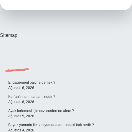
Bulunur
Sitemap
Sidebar
Son Yazılar
Engagement bait ne demek ?
Ağustos 6, 2026
Kur’an’ın terim anlamı nedir ?
Ağustos 6, 2026
Ayak terlemesi için eczaneden ne alınır ?
Ağustos 5, 2026
Beyaz yumurta ile sarı yumurta arasındaki fark nedir ?
Ağustos 4, 2026