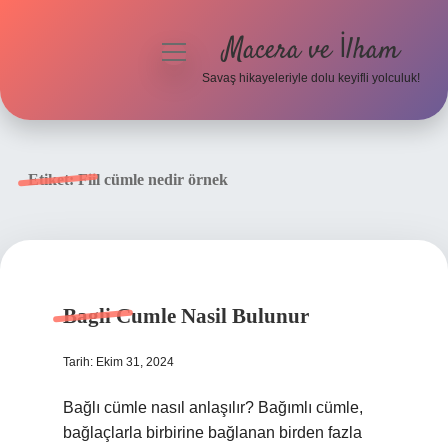
Macera ve İlham
menüyü
aç
Savaş hikayeleriyle dolu keyifli yolculuk!
Anasayfa
Gizlilik Politikası
Etiket:
Fiil cümle nedir örnek
Yasal Uyarı
Bagli Cumle Nasil Bulunur
Tarih: Ekim 31, 2024
Bağlı cümle nasıl anlaşılır? Bağımlı cümle,
bağlaçlarla birbirine bağlanan birden fazla