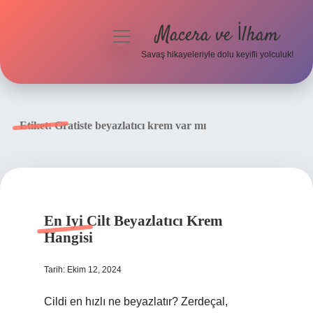
Macera ve İlham
menüyü
aç
Savaş hikayeleriyle dolu keyifli yolculuk!
Anasayfa
Gizlilik Politikası
Etiket:
Gratiste beyazlatıcı krem var mı
Yasal Uyarı
En Iyi Cilt Beyazlatıcı Krem
Hangisi
Tarih: Ekim 12, 2024
Cildi en hızlı ne beyazlatır? Zerdeçal,