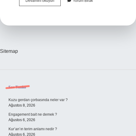
En
Devamını okuyun
Yorum Bırak
Iyi
Cilt
Beyazlatıcı
Krem
Hangisi
Sitemap
Sidebar
Son Yazılar
Kuzu gerdan çorbasında neler var ?
Ağustos 8, 2026
Engagement bait ne demek ?
Ağustos 6, 2026
Kur’an’ın terim anlamı nedir ?
Ağustos 6, 2026