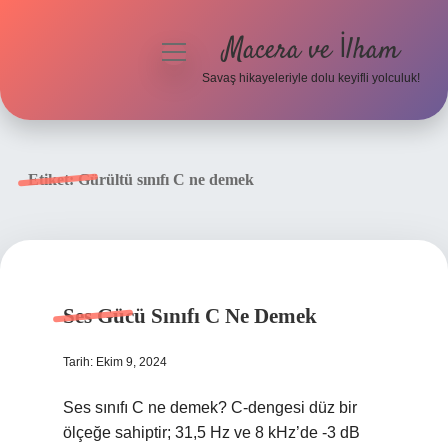
Macera ve İlham
menüyü
aç
Savaş hikayeleriyle dolu keyifli yolculuk!
Anasayfa
Gizlilik Politikası
Etiket:
Gürültü sınıfı C ne demek
Yasal Uyarı
Ses Gücü Sınıfı C Ne Demek
Tarih: Ekim 9, 2024
Ses sınıfı C ne demek? C-dengesi düz bir
ölçeğe sahiptir; 31,5 Hz ve 8 kHz’de -3 dB