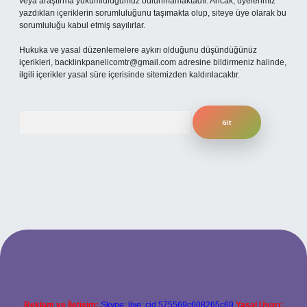
veya araştırma yükümlülüğümüz bulunmamaktadır. Ancak, üyelerimiz
yazdıkları içeriklerin sorumluluğunu taşımakta olup, siteye üye olarak bu
sorumluluğu kabul etmiş sayılırlar.
Hukuka ve yasal düzenlemelere aykırı olduğunu düşündüğünüz
içerikleri,
backlinkpanelicomtr@gmail.com
adresine bildirmeniz halinde,
ilgili içerikler yasal süre içerisinde sitemizden kaldırılacaktır.
Arama
xper.xyz
Reklam ve İletişim:
Skype: live:.cid.575569c608265c69
Yasal Uyarı: