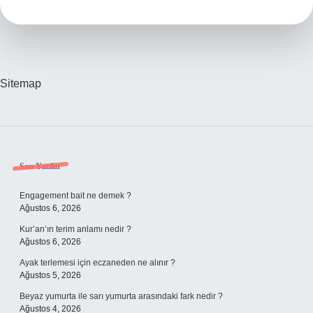
C
Ne
Demek
Sitemap
Sidebar
Son Yazılar
Engagement bait ne demek ?
Ağustos 6, 2026
Kur’an’ın terim anlamı nedir ?
Ağustos 6, 2026
Ayak terlemesi için eczaneden ne alınır ?
Ağustos 5, 2026
Beyaz yumurta ile sarı yumurta arasındaki fark nedir ?
Ağustos 4, 2026