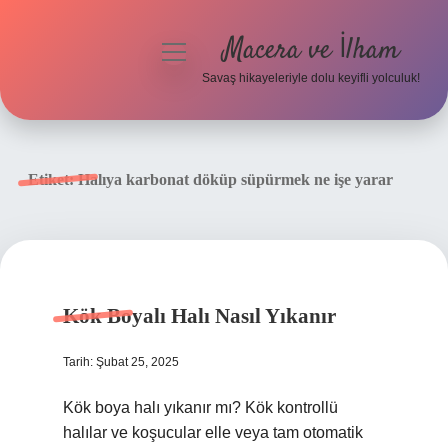
Macera ve İlham
menüyü
aç
Savaş hikayeleriyle dolu keyifli yolculuk!
Anasayfa
Gizlilik Politikası
Etiket:
Halıya karbonat döküp süpürmek ne işe yarar
Yasal Uyarı
Kök Boyalı Halı Nasıl Yıkanır
Tarih: Şubat 25, 2025
Kök boya halı yıkanır mı? Kök kontrollü
halılar ve koşucular elle veya tam otomatik