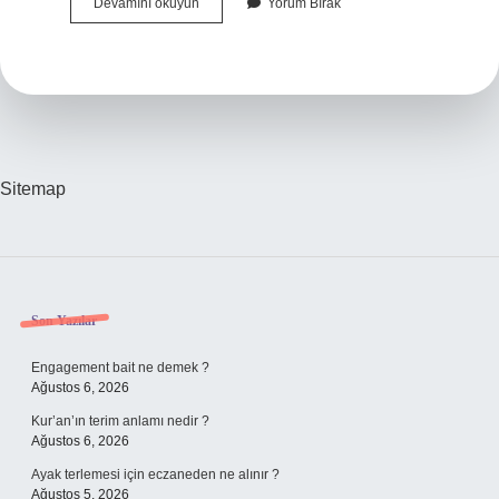
Kök
Devamını okuyun
Yorum Bırak
Boyalı
Halı
Nasıl
Yıkanır
Sitemap
Sidebar
Son Yazılar
Engagement bait ne demek ?
Ağustos 6, 2026
Kur’an’ın terim anlamı nedir ?
Ağustos 6, 2026
Ayak terlemesi için eczaneden ne alınır ?
Ağustos 5, 2026