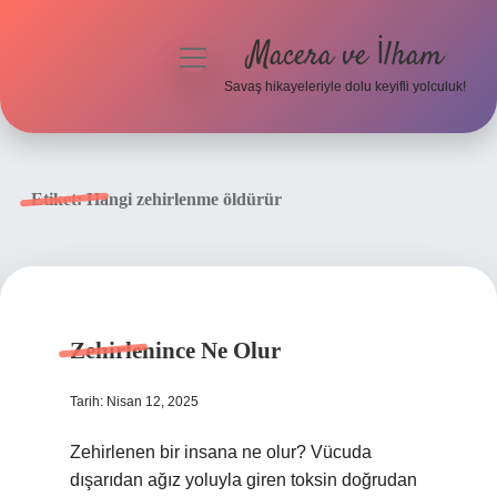
Macera ve İlham
menüyü
aç
Savaş hikayeleriyle dolu keyifli yolculuk!
Anasayfa
Gizlilik Politikası
Etiket:
Hangi zehirlenme öldürür
Yasal Uyarı
Zehirlenince Ne Olur
Tarih: Nisan 12, 2025
Zehirlenen bir insana ne olur? Vücuda
dışarıdan ağız yoluyla giren toksin doğrudan