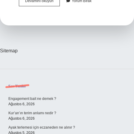
Zehirlenince
Devamını okuyun
Yorum Bırak
Ne
Olur
Sitemap
Sidebar
Son Yazılar
Engagement bait ne demek ?
Ağustos 6, 2026
Kur’an’ın terim anlamı nedir ?
Ağustos 6, 2026
Ayak terlemesi için eczaneden ne alınır ?
Ağustos 5, 2026