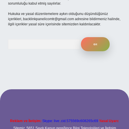
sorumluluğu kabul etmiş sayılırlar.
Hukuka ve yasal düzenlemelere aykırı olduğunu düşündüğünüz
içerikleri,
backlinkpanelicomtr@gmail.com
adresine bildirmeniz halinde,
ilgili içerikler yasal süre içerisinde sitemizden kaldırılacaktır.
Arama
xper.xyz
Reklam ve İletişim:
Skype: live:.cid.575569c608265c69
Yasal Uyarı:
Sitemiz, 5651 Sayılı Kanun gereğince Bilgi Teknolojileri ve İletişim