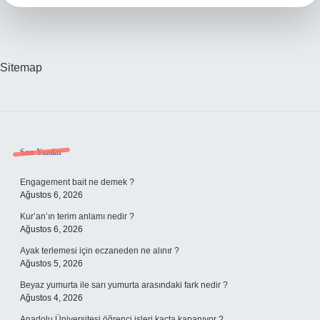
Sitemap
Sidebar
Son Yazılar
Engagement bait ne demek ?
Ağustos 6, 2026
Kur’an’ın terim anlamı nedir ?
Ağustos 6, 2026
Ayak terlemesi için eczaneden ne alınır ?
Ağustos 5, 2026
Beyaz yumurta ile sarı yumurta arasındaki fark nedir ?
Ağustos 4, 2026
Anadolu Üniversitesi öğrenci işleri kaçta kapanıyor ?