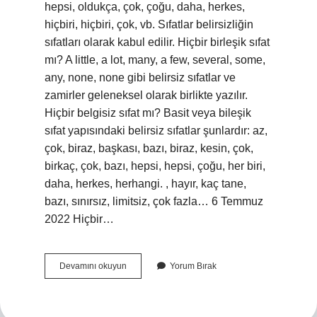
hepsi, oldukça, çok, çoğu, daha, herkes,
hiçbiri, hiçbiri, çok, vb. Sıfatlar belirsizliğin
sıfatları olarak kabul edilir. Hiçbir birleşik sıfat
mı? A little, a lot, many, a few, several, some,
any, none, none gibi belirsiz sıfatlar ve
zamirler geleneksel olarak birlikte yazılır.
Hiçbir belgisiz sıfat mı? Basit veya bileşik
sıfat yapısındaki belirsiz sıfatlar şunlardır: az,
çok, biraz, başkası, bazı, biraz, kesin, çok,
birkaç, çok, bazı, hepsi, hepsi, çoğu, her biri,
daha, herkes, herhangi. , hayır, kaç tane,
bazı, sınırsız, limitsiz, çok fazla… 6 Temmuz
2022 Hiçbir…
Hiçbir
Devamını okuyun
Yorum Bırak
Hangi
Sıfat
Türü