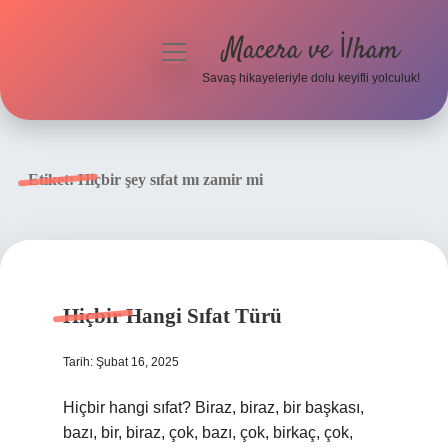
Macera ve İlham
menüyü
aç
Savaş hikayeleriyle dolu keyifli yolculuk!
Anasayfa
Gizlilik Politikası
Etiket:
Hiçbir şey sıfat mı zamir mi
Yasal Uyarı
Hiçbir Hangi Sıfat Türü
Tarih: Şubat 16, 2025
Hiçbir hangi sıfat? Biraz, biraz, bir başkası,
bazı, bir, biraz, çok, bazı, çok, birkaç, çok,