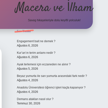
Macera ve İlham
Savaş hikayeleriyle dolu keyifli yolculuk!
Sidebar
Son Yazılar
ilbet giriş
betexper.xyz
Engagement bait ne demek ?
Ağustos 6, 2026
Kur’an’ın terim anlamı nedir ?
Ağustos 6, 2026
Ayak terlemesi için eczaneden ne alınır ?
Ağustos 5, 2026
Beyaz yumurta ile sarı yumurta arasındaki fark nedir ?
Ağustos 4, 2026
Anadolu Üniversitesi öğrenci işleri kaçta kapanıyor ?
Ağustos 4, 2026
Demans atakları nasıl olur ?
Temmuz 30, 2026