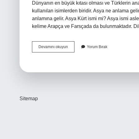
Dünyanın en büyük kıtası olması ve Türklerin a
kullanılan isimlerden biridir. Asya ne anlama gel
anlamına gelir. Asya Kürt ismi mi? Asya ismi asle
kelime Arapça ve Farsçada da bulunmaktadır. Di
Asya
Devamını okuyun
Yorum Bırak
Isminde
Türkiyede
Kaç
Kişi
Var
Sitemap