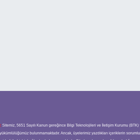
:
Sitemiz, 5651 Sayılı Kanun gereğince Bilgi Teknolojileri ve İletişim Kurumu (BTK)
ma yükümlülüğümüz bulunmamaktadır. Ancak, üyelerimiz yazdıkları içeriklerin soruml