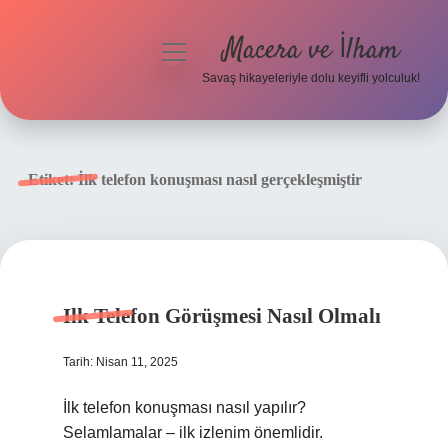
Macera ve İlham
menüyü
aç
Savaş hikayeleriyle dolu keyifli yolculuk!
Anasayfa
Gizlilik Politikası
Etiket:
İlk telefon konuşması nasıl gerçekleşmiştir
Yasal Uyarı
Ilk Telefon Görüşmesi Nasıl Olmalı
Tarih: Nisan 11, 2025
İlk telefon konuşması nasıl yapılır?
Selamlamalar – ilk izlenim önemlidir.