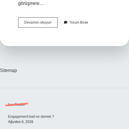
görüşmesi…
Ilk
Devamını okuyun
Yorum Bırak
Telefon
Görüşmesi
Nasıl
Olmalı
Sitemap
Sidebar
Son Yazılar
Engagement bait ne demek ?
Ağustos 6, 2026