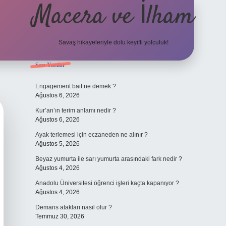
Macera ve İlham
Savaş hikayeleriyle dolu keyifli yolculuk!
Sidebar
Son Yazılar
ilbet giriş
betexper.xyz
Engagement bait ne demek ?
Ağustos 6, 2026
Kur’an’ın terim anlamı nedir ?
Ağustos 6, 2026
Ayak terlemesi için eczaneden ne alınır ?
Ağustos 5, 2026
Beyaz yumurta ile sarı yumurta arasındaki fark nedir ?
Ağustos 4, 2026
Anadolu Üniversitesi öğrenci işleri kaçta kapanıyor ?
Ağustos 4, 2026
Demans atakları nasıl olur ?
Temmuz 30, 2026