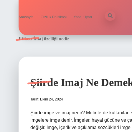
Anasayfa
Gizlilik Politikası
Yasal Uyarı
Etiket:
İmaj özelliği nedir
Şiirde Imaj Ne Deme
Tarih: Ekim 24, 2024
Şiirde imge ve imaj nedir? Metinlerde kullanılan 
imgelere imge denir. İmgeler, hayal gücüne ve çağr
değişir. İmge, içerik ve açıklama sözcükleri imge il