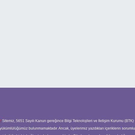
:
Sitemiz, 5651 Sayılı Kanun gereğince Bilgi Teknolojileri ve İletişim Kurumu (BTK)
ma yükümlülüğümüz bulunmamaktadır. Ancak, üyelerimiz yazdıkları içeriklerin soruml