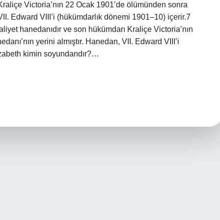
ı Kraliçe Victoria’nın 22 Ocak 1901’de ölümünden sonra
II. Edward VIII’i (hükümdarlık dönemi 1901–10) içerir.7
aliyet hanedanıdır ve son hükümdarı Kraliçe Victoria’nın
ı’nın yerini almıştır. Hanedan, VII. Edward VIII’i
lizabeth kimin soyundandır?…