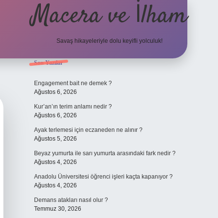
Macera ve İlham
Savaş hikayeleriyle dolu keyifli yolculuk!
Sidebar
Son Yazılar
ilbet giriş
betexper.xyz
Engagement bait ne demek ?
Ağustos 6, 2026
Kur’an’ın terim anlamı nedir ?
Ağustos 6, 2026
Ayak terlemesi için eczaneden ne alınır ?
Ağustos 5, 2026
Beyaz yumurta ile sarı yumurta arasındaki fark nedir ?
Ağustos 4, 2026
Anadolu Üniversitesi öğrenci işleri kaçta kapanıyor ?
Ağustos 4, 2026
Demans atakları nasıl olur ?
Temmuz 30, 2026