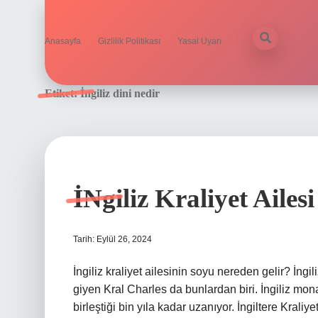
Anasayfa
Gizlilik Politikası
Yasal Uyarı
Etiket:
İngiliz dini nedir
İNgiliz Kraliyet Aile
Tarih: Eylül 26, 2024
İngiliz kraliyet ailesinin soyu nereden gelir? İngi
giyen Kral Charles da bunlardan biri. İngiliz monar
birleştiği bin yıla kadar uzanıyor. İngiltere Kral