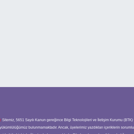
:
Sitemiz, 5651 Sayılı Kanun gereğince Bilgi Teknolojileri ve İletişim Kurumu (BTK)
ma yükümlülüğümüz bulunmamaktadır. Ancak, üyelerimiz yazdıkları içeriklerin soruml