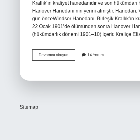
Krallık’ın kraliyet hanedanıdır ve son hükümdar
Hanover Hanedanı’nın yerini almıştır. Hanedan, V
gün önceWindsor Hanedanı, Birleşik Krallık’ın kr
22 Ocak 1901’de ölümünden sonra Hanover Hanedan
(hükümdarlık dönemi 1901–10) içerir. Kraliçe E
İNgiliz
Devamını okuyun
14 Yorum
Kraliyet
Ailesi
Iskoç
Mu
Sitemap