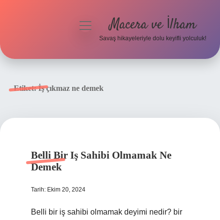
Macera ve İlham
menüyü
aç
Savaş hikayeleriyle dolu keyifli yolculuk!
Anasayfa
Gizlilik Politikası
Etiket:
İş çıkmaz ne demek
Yasal Uyarı
Belli Bir Iş Sahibi Olmamak Ne
Demek
Tarih: Ekim 20, 2024
Belli bir iş sahibi olmamak deyimi nedir? bir