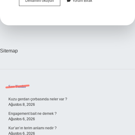
Belli
Devamını okuyun
Yorum Bırak
Bir
Iş
Sahibi
Olmamak
Ne
Demek
Sitemap
Sidebar
Son Yazılar
Kuzu gerdan çorbasında neler var ?
Ağustos 8, 2026
Engagement bait ne demek ?
Ağustos 6, 2026
Kur’an’ın terim anlamı nedir ?
Ağustos 6, 2026