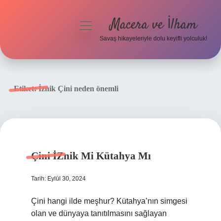
Macera ve İlham
menüyü
aç
Savaş hikayeleriyle dolu keyifli yolculuk!
Anasayfa
Gizlilik Politikası
Etiket:
İznik Çini neden önemli
Yasal Uyarı
Çini İZnik Mi Kütahya Mı
Tarih: Eylül 30, 2024
Çini hangi ilde meşhur? Kütahya’nın simgesi
olan ve dünyaya tanıtılmasını sağlayan