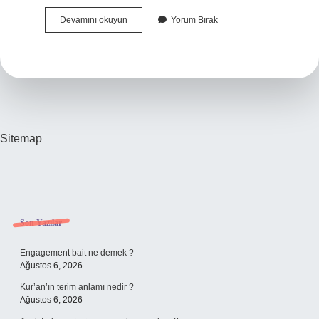
Çini
Devamını okuyun
Yorum Bırak
İZnik
Mi
Kütahya
Mı
Sitemap
Sidebar
Son Yazılar
Engagement bait ne demek ?
Ağustos 6, 2026
Kur’an’ın terim anlamı nedir ?
Ağustos 6, 2026