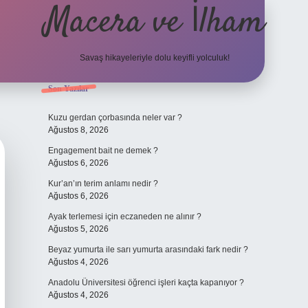
Macera ve İlham
Savaş hikayeleriyle dolu keyifli yolculuk!
Sidebar
Son Yazılar
ilbet giriş
betexper.xyz
Kuzu gerdan çorbasında neler var ?
Ağustos 8, 2026
Engagement bait ne demek ?
Ağustos 6, 2026
Kur’an’ın terim anlamı nedir ?
Ağustos 6, 2026
Ayak terlemesi için eczaneden ne alınır ?
Ağustos 5, 2026
Beyaz yumurta ile sarı yumurta arasındaki fark nedir ?
Ağustos 4, 2026
Anadolu Üniversitesi öğrenci işleri kaçta kapanıyor ?
Ağustos 4, 2026