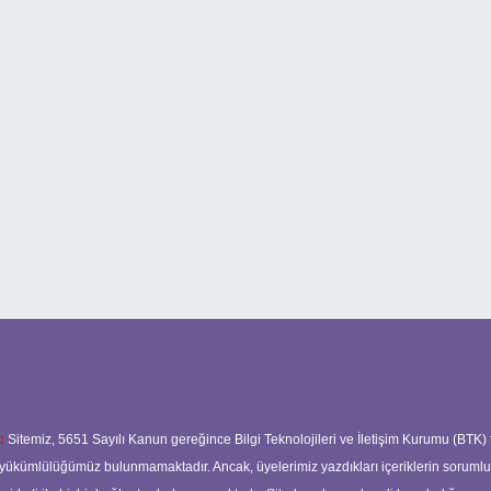
:
Sitemiz, 5651 Sayılı Kanun gereğince Bilgi Teknolojileri ve İletişim Kurumu (BTK)
ma yükümlülüğümüz bulunmamaktadır. Ancak, üyelerimiz yazdıkları içeriklerin soruml