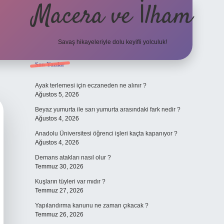
Macera ve İlham
Savaş hikayeleriyle dolu keyifli yolculuk!
Sidebar
Son Yazılar
ilbet giriş
betexper.xyz
Ayak terlemesi için eczaneden ne alınır ?
Ağustos 5, 2026
Beyaz yumurta ile sarı yumurta arasındaki fark nedir ?
Ağustos 4, 2026
Anadolu Üniversitesi öğrenci işleri kaçta kapanıyor ?
Ağustos 4, 2026
Demans atakları nasıl olur ?
Temmuz 30, 2026
Kuşların tüyleri var mıdır ?
Temmuz 27, 2026
Yapılandırma kanunu ne zaman çıkacak ?
Temmuz 26, 2026