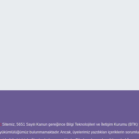
:
Sitemiz, 5651 Sayılı Kanun gereğince Bilgi Teknolojileri ve İletişim Kurumu (BTK)
ma yükümlülüğümüz bulunmamaktadır. Ancak, üyelerimiz yazdıkları içeriklerin soruml