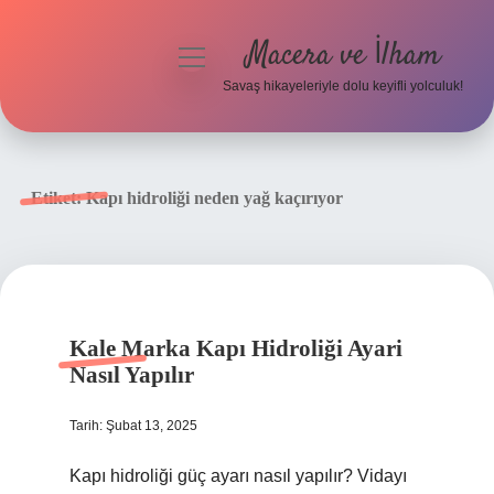
Macera ve İlham
menüyü
aç
Savaş hikayeleriyle dolu keyifli yolculuk!
Anasayfa
Gizlilik Politikası
Etiket:
Kapı hidroliği neden yağ kaçırıyor
Yasal Uyarı
Kale Marka Kapı Hidroliği Ayari
Nasıl Yapılır
Tarih: Şubat 13, 2025
Kapı hidroliği güç ayarı nasıl yapılır? Vidayı