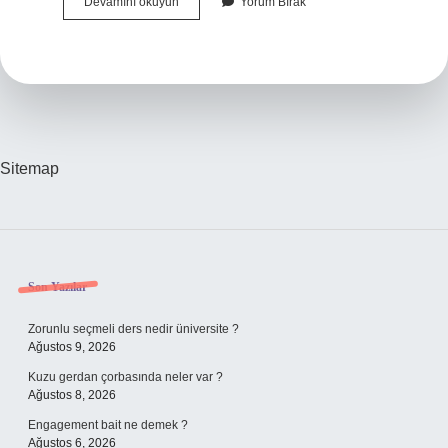
Kale
Devamını okuyun
Yorum Bırak
Marka
Kapı
Hidroliği
Ayari
Nasıl
Yapılır
Sitemap
Sidebar
Son Yazılar
Zorunlu seçmeli ders nedir üniversite ?
Ağustos 9, 2026
Kuzu gerdan çorbasında neler var ?
Ağustos 8, 2026
Engagement bait ne demek ?
Ağustos 6, 2026