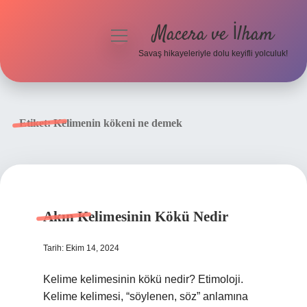
Macera ve İlham
menüyü
aç
Savaş hikayeleriyle dolu keyifli yolculuk!
Anasayfa
Gizlilik Politikası
Etiket:
Kelimenin kökeni ne demek
Yasal Uyarı
Akın Kelimesinin Kökü Nedir
Tarih: Ekim 14, 2024
Kelime kelimesinin kökü nedir? Etimoloji.
Kelime kelimesi, “söylenen, söz” anlamına