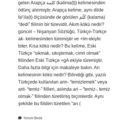
gelen Arapça كلمة (kalima(t)) kelimesinden
ödünç alınmıştır. Arapça kelime, aynı dilde
faˁila(t) ölçüsünde de görülen كَلَمَ (kalama)
“dedi” fiilinin bir türevidir. Akım kökü nedir?
güncel – Nişanyan Sözlüğü. Türkçe-Türkçe
ak- kelimesinden türemiştir ve +Im ekiyle
biter. Kısa kökü nedir? Bu kelime, Eski
Türkçe “sıkmak, sıkıştırmak, cimri olmak”
fiilinden Eski Türkçe +gA ekiyle türemiştir.
Daha fazla bilgi için makaleye bakın. Arı
kelimesinin kökü nedir? Bilindiği gibi, yazılı
Türkçede kullanılan arin- “temizlemek” veya
arit- “temiz-” fiilleri, aslında ari – “temiz-, temiz
olmak-” fiilinden türetilmiş biçimlerdir. Aynı
şekilde bu fiilden türetilen “arı (
Yorum Bırak