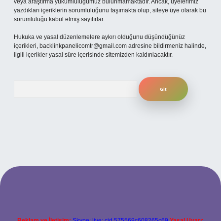
veya araştırma yükümlülüğümüz bulunmamaktadır. Ancak, üyelerimiz
yazdıkları içeriklerin sorumluluğunu taşımakta olup, siteye üye olarak bu
sorumluluğu kabul etmiş sayılırlar.
Hukuka ve yasal düzenlemelere aykırı olduğunu düşündüğünüz
içerikleri,
backlinkpanelicomtr@gmail.com
adresine bildirmeniz halinde,
ilgili içerikler yasal süre içerisinde sitemizden kaldırılacaktır.
Arama
per.xyz
Reklam ve İletişim:
Skype: live:.cid.575569c608265c69
Yasal Uyarı: