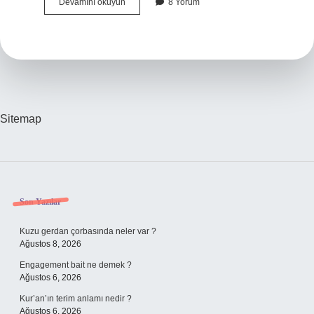
Diyette
Devamını okuyun
8 Yorum
Çorba
Ne
Kadar
Içilir
Sitemap
Sidebar
Son Yazılar
Kuzu gerdan çorbasında neler var ?
Ağustos 8, 2026
Engagement bait ne demek ?
Ağustos 6, 2026
Kur’an’ın terim anlamı nedir ?
Ağustos 6, 2026