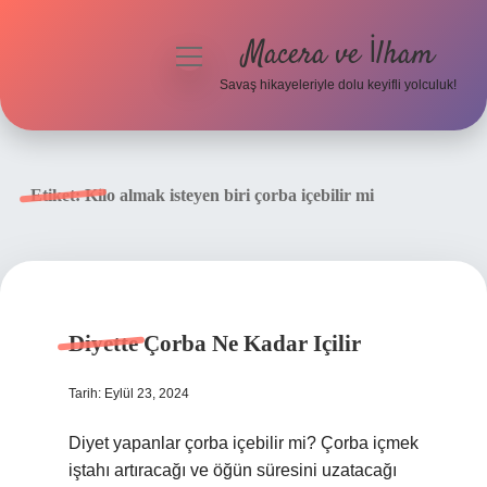
Macera ve İlham
menüyü
aç
Savaş hikayeleriyle dolu keyifli yolculuk!
Anasayfa
Gizlilik Politikası
Etiket:
Kilo almak isteyen biri çorba içebilir mi
Yasal Uyarı
Diyette Çorba Ne Kadar Içilir
Tarih: Eylül 23, 2024
Diyet yapanlar çorba içebilir mi? Çorba içmek
iştahı artıracağı ve öğün süresini uzatacağı