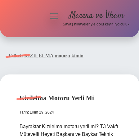
Macera ve İlham
menüyü
aç
Savaş hikayeleriyle dolu keyifli yolculuk!
Anasayfa
Gizlilik Politikası
Etiket:
KIZILELMA motoru kimin
Yasal Uyarı
Kizilelma Motoru Yerli Mi
Tarih: Ekim 29, 2024
Bayraktar Kızılelma motoru yerli mi? T3 Vakfı
Mütevelli Heyeti Başkanı ve Baykar Teknik