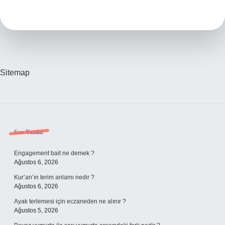
Yerli
Mi
Sitemap
Sidebar
Son Yazılar
Engagement bait ne demek ?
Ağustos 6, 2026
Kur’an’ın terim anlamı nedir ?
Ağustos 6, 2026
Ayak terlemesi için eczaneden ne alınır ?
Ağustos 5, 2026