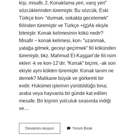
kişi, misafir, 2. Konaklama yeri, varış yeri”
sözcüklerinden türemiştir. Bu sözcük, Eski
Türkçe kon- “durmak, sokakta gecelemek”
fiilinden türemiştir ve Türkçe +(g)Ak ekiyle
bitmiştir. Konak kelimesinin kökü nedir?
Misafir ~ konak kelimesi, kon- “uzanmak,
yatağa gitmek, geceyi geçirmek” fiil kökünden
türemiştir, bkz. Mahmud El-Kaşgari’de fiil-isim
ekleri -k ve kon-12’dir. “Konak” biçimi, -ak son
ekiyle aynı kökten türemiştir. Konak tanım ne
demek? Malikane büyük ve görkemli bir
evdir. Hükümet işlerinin yürütüldüğü bina;
araba veya hayvanla bir günde kat edilen
mesafe. Bir kişinin yolculuk sırasında indiği
ve…
Konak
Devamını okuyun
Yorum Bırak
Ne