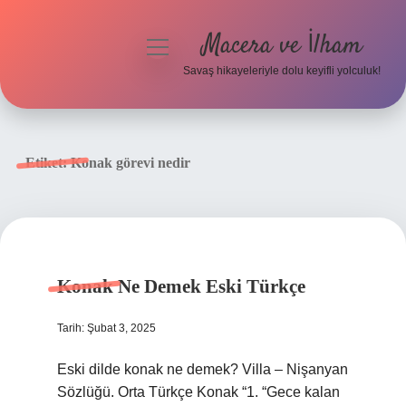
Macera ve İlham
menüyü
aç
Savaş hikayeleriyle dolu keyifli yolculuk!
Anasayfa
Gizlilik Politikası
Etiket:
Konak görevi nedir
Yasal Uyarı
Konak Ne Demek Eski Türkçe
Tarih: Şubat 3, 2025
Eski dilde konak ne demek? Villa – Nişanyan
Sözlüğü. Orta Türkçe Konak “1. “Gece kalan