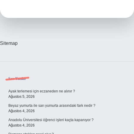
Demek
Eski
Türkçe
Sitemap
Sidebar
Son Yazılar
Ayak terlemesi için eczaneden ne alınır ?
Ağustos 5, 2026
Beyaz yumurta ile sarı yumurta arasındaki fark nedir ?
Ağustos 4, 2026
Anadolu Üniversitesi öğrenci işleri kaçta kapanıyor ?
Ağustos 4, 2026