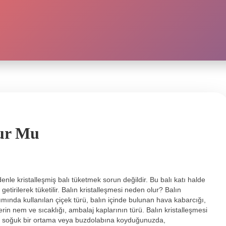
lur Mu
edenle kristalleşmiş balı tüketmek sorun değildir. Bu balı katı halde
etirilerek tüketilir. Balın kristalleşmesi neden olur? Balın
pımında kullanılan çiçek türü, balın içinde bulunan hava kabarcığı,
erin nem ve sıcaklığı, ambalaj kaplarının türü. Balın kristalleşmesi
alı soğuk bir ortama veya buzdolabına koyduğunuzda,