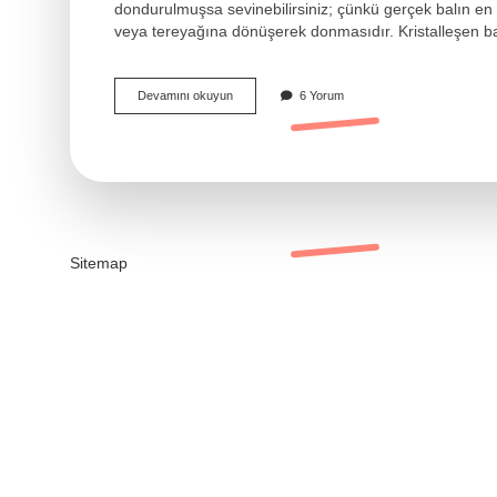
dondurulmuşsa sevinebilirsiniz; çünkü gerçek balın en ka
veya tereyağına dönüşerek donmasıdır. Kristalleşen b
Gerçek
Devamını okuyun
6 Yorum
Bal
Kristalize
Olur
Mu
Sitemap