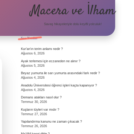
Macera ve İlham
Savaş hikayeleriyle dolu keyifli yolculuk!
Sidebar
Son Yazılar
Kur’an’ın terim anlamı nedir ?
Ağustos 6, 2026
Ayak terlemesi için eczaneden ne alınır ?
Ağustos 5, 2026
Beyaz yumurta ile sarı yumurta arasındaki fark nedir ?
Ağustos 4, 2026
Anadolu Üniversitesi öğrenci işleri kaçta kapanıyor ?
Ağustos 4, 2026
Demans atakları nasıl olur ?
Temmuz 30, 2026
Kuşların tüyleri var mıdır ?
Temmuz 27, 2026
Yapılandırma kanunu ne zaman çıkacak ?
Temmuz 26, 2026
Ma’AM hangi dilde ?