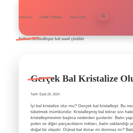
Anasayfa
Gizlilik Politikası
Yasal Uyarı
Etiket:
Kristalleşen bal nasıl çözülür
Gerçek Bal Kristalize O
Tarih: Eylül 28, 2024
İyi bal kristalize olur mu? Gerçek bal kristalleşir. Bu n
tüketmek mümkündür. Kristalleşmiş bal tekrar sıvı hale g
kristalleşmesinin başlıca nedenleri şunlardır: Balın ya
polen ve diğer parçacıkların miktarı, balın saklandığı y
doğal bir olaydır. Orjinal bal donar mı donmaz mı? B