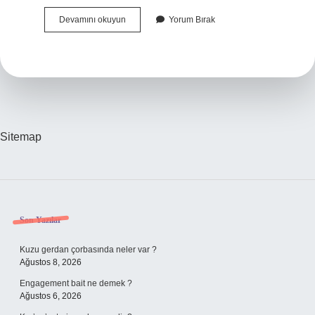
Toplam
Devamını okuyun
Yorum Bırak
Salgı
Nasıl
Ölçülür
Sitemap
Sidebar
Son Yazılar
Kuzu gerdan çorbasında neler var ?
Ağustos 8, 2026
Engagement bait ne demek ?
Ağustos 6, 2026