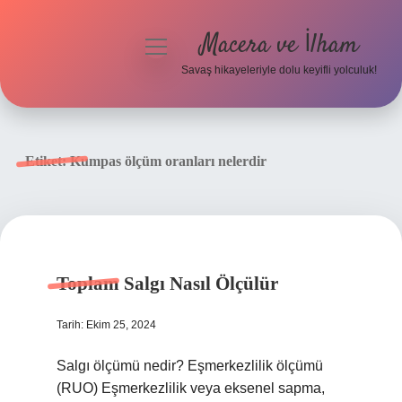
Macera ve İlham
menüyü
aç
Savaş hikayeleriyle dolu keyifli yolculuk!
Anasayfa
Gizlilik Politikası
Etiket:
Kumpas ölçüm oranları nelerdir
Yasal Uyarı
Toplam Salgı Nasıl Ölçülür
Tarih: Ekim 25, 2024
Salgı ölçümü nedir? Eşmerkezlilik ölçümü
(RUO) Eşmerkezlilik veya eksenel sapma,