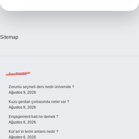
Kere
Kürtaj
Olabilir
Sitemap
Sidebar
Son Yazılar
Zorunlu seçmeli ders nedir üniversite ?
Ağustos 9, 2026
Kuzu gerdan çorbasında neler var ?
Ağustos 8, 2026
Engagement bait ne demek ?
Ağustos 6, 2026
Kur’an’ın terim anlamı nedir ?
Ağustos 6, 2026