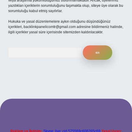
veya araştırma yükümlülüğümüz bulunmamaktadır. Ancak, üyelerimiz
yazdıkları içeriklerin sorumluluğunu taşımakta olup, siteye üye olarak bu
sorumluluğu kabul etmiş sayılırlar.
Hukuka ve yasal düzenlemelere aykırı olduğunu düşündüğünüz
içerikleri,
backlinkpanelicomtr@gmail.com
adresine bildirmeniz halinde,
ilgili içerikler yasal süre içerisinde sitemizden kaldırılacaktır.
Arama
per.xyz
Reklam ve İletişim:
Skype: live:.cid.575569c608265c69
Yasal Uyarı: