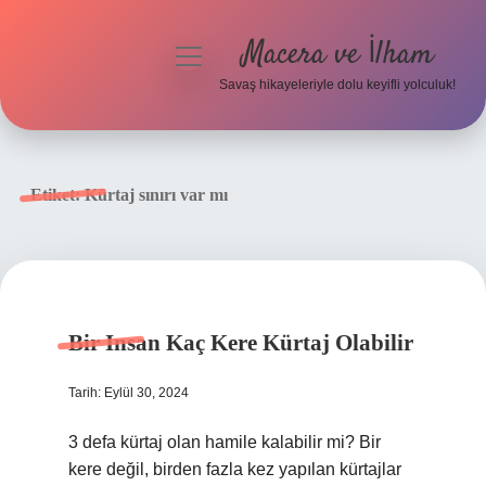
Macera ve İlham
menüyü
aç
Savaş hikayeleriyle dolu keyifli yolculuk!
Anasayfa
Gizlilik Politikası
Etiket:
Kürtaj sınırı var mı
Yasal Uyarı
Bir Insan Kaç Kere Kürtaj Olabilir
Tarih: Eylül 30, 2024
3 defa kürtaj olan hamile kalabilir mi? Bir
kere değil, birden fazla kez yapılan kürtajlar