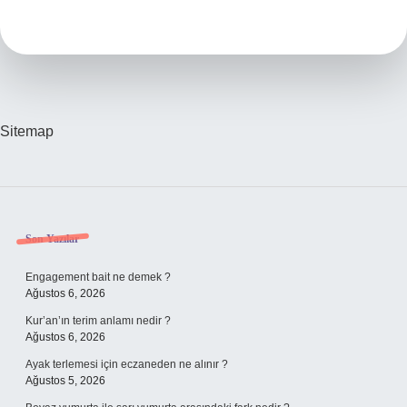
Faydası
Var
Mı
Sitemap
Sidebar
Son Yazılar
Engagement bait ne demek ?
Ağustos 6, 2026
Kur’an’ın terim anlamı nedir ?
Ağustos 6, 2026
Ayak terlemesi için eczaneden ne alınır ?
Ağustos 5, 2026