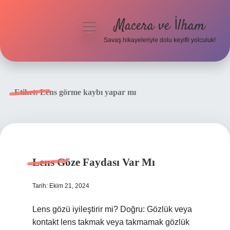
Macera ve İlham
menüyü
aç
Savaş hikayeleriyle dolu keyifli yolculuk!
Anasayfa
Gizlilik Politikası
Etiket:
Lens görme kaybı yapar mı
Yasal Uyarı
Lens Göze Faydası Var Mı
Tarih: Ekim 21, 2024
Lens gözü iyileştirir mi? Doğru: Gözlük veya
kontakt lens takmak veya takmamak gözlük