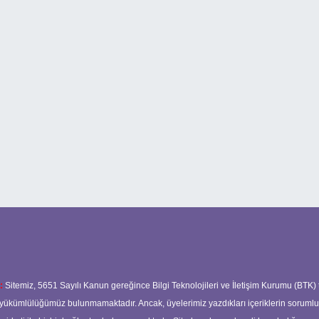
:
Sitemiz, 5651 Sayılı Kanun gereğince Bilgi Teknolojileri ve İletişim Kurumu (BTK)
ma yükümlülüğümüz bulunmamaktadır. Ancak, üyelerimiz yazdıkları içeriklerin soruml