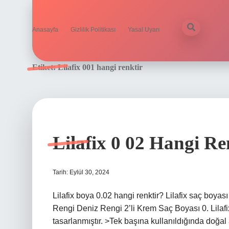
Anasayfa
Gizlilik Politikası
Yasal Uyarı
Etiket:
Lilafix 001 hangi renktir
Lilafix 0 02 Hangi R
Tarih: Eylül 30, 2024
Lilafix boya 0.02 hangi renktir? Lilafix saç boya
Rengi Deniz Rengi 2’li Krem Saç Boyası 0. Lilaf
tasarlanmıştır. >Tek başına kullanıldığında doğal 