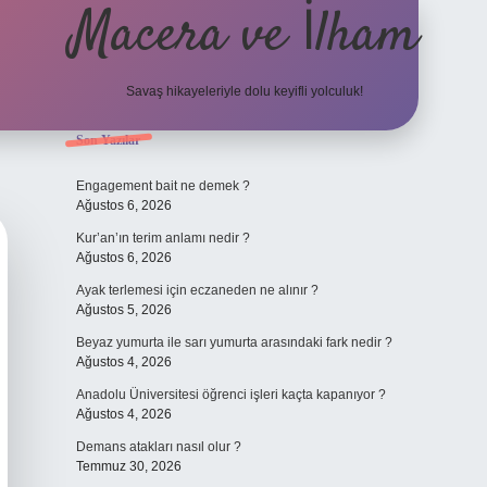
Macera ve İlham
Savaş hikayeleriyle dolu keyifli yolculuk!
Sidebar
Son Yazılar
ilbet giriş
betexper.xyz
Engagement bait ne demek ?
Ağustos 6, 2026
Kur’an’ın terim anlamı nedir ?
Ağustos 6, 2026
Ayak terlemesi için eczaneden ne alınır ?
Ağustos 5, 2026
Beyaz yumurta ile sarı yumurta arasındaki fark nedir ?
Ağustos 4, 2026
Anadolu Üniversitesi öğrenci işleri kaçta kapanıyor ?
Ağustos 4, 2026
Demans atakları nasıl olur ?
Temmuz 30, 2026