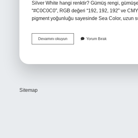
Silver White hangi renktir? Gümüş rengi, gümüşe 
“#C0C0C0”, RGB değeri “192, 192, 192” ve CMYK d
pigment yoğunluğu sayesinde Sea Color, uzun sür
Lilafix
Devamını okuyun
Yorum Bırak
0
02
Hangi
Renk
Sitemap