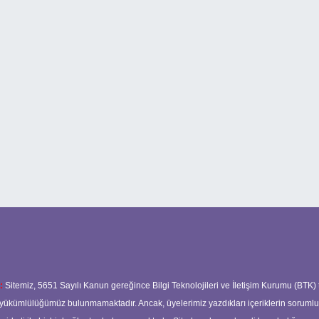
:
Sitemiz, 5651 Sayılı Kanun gereğince Bilgi Teknolojileri ve İletişim Kurumu (BTK)
ma yükümlülüğümüz bulunmamaktadır. Ancak, üyelerimiz yazdıkları içeriklerin soruml