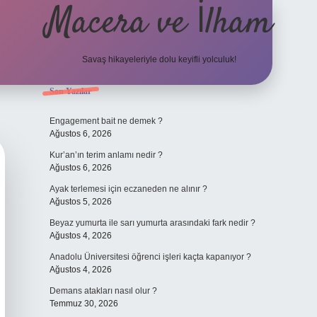
Macera ve İlham
Savaş hikayeleriyle dolu keyifli yolculuk!
Sidebar
Son Yazılar
ilbet giriş
betexper.xy
Engagement bait ne demek ?
Ağustos 6, 2026
Kur’an’ın terim anlamı nedir ?
Ağustos 6, 2026
Ayak terlemesi için eczaneden ne alınır ?
Ağustos 5, 2026
Beyaz yumurta ile sarı yumurta arasındaki fark nedir ?
Ağustos 4, 2026
Anadolu Üniversitesi öğrenci işleri kaçta kapanıyor ?
Ağustos 4, 2026
Demans atakları nasıl olur ?
Temmuz 30, 2026