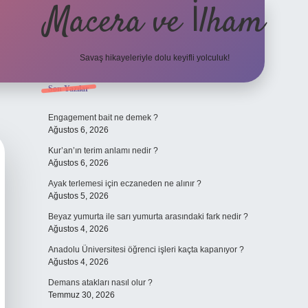
Macera ve İlham
Savaş hikayeleriyle dolu keyifli yolculuk!
Sidebar
Son Yazılar
ilbet giriş
betexper.xy
Engagement bait ne demek ?
Ağustos 6, 2026
Kur’an’ın terim anlamı nedir ?
Ağustos 6, 2026
Ayak terlemesi için eczaneden ne alınır ?
Ağustos 5, 2026
Beyaz yumurta ile sarı yumurta arasındaki fark nedir ?
Ağustos 4, 2026
Anadolu Üniversitesi öğrenci işleri kaçta kapanıyor ?
Ağustos 4, 2026
Demans atakları nasıl olur ?
Temmuz 30, 2026