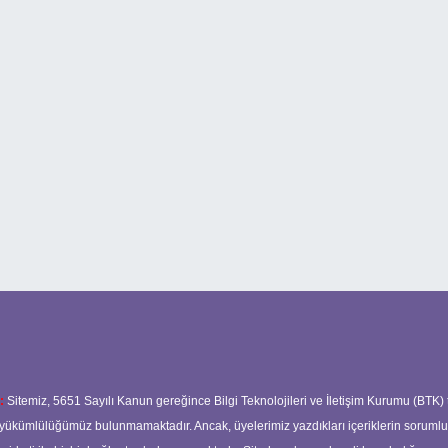
:
Sitemiz, 5651 Sayılı Kanun gereğince Bilgi Teknolojileri ve İletişim Kurumu (BTK)
ma yükümlülüğümüz bulunmamaktadır. Ancak, üyelerimiz yazdıkları içeriklerin soruml