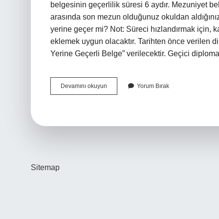
belgesinin geçerlilik süresi 6 aydır. Mezuniyet belg
arasında son mezun olduğunuz okuldan aldığınız 
yerine geçer mi? Not: Süreci hızlandırmak için, k
eklemek uygun olacaktır. Tarihten önce verilen d
Yerine Geçerli Belge” verilecektir. Geçici diplo
Diploma
Devamını okuyun
Yorum Bırak
Yerine
Mezuniyet
Belgesi
Geçerli
Mi
Sitemap