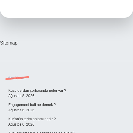
Kalıcı
Mı
Sitemap
Sidebar
Son Yazılar
Kuzu gerdan çorbasında neler var ?
Ağustos 8, 2026
Engagement bait ne demek ?
Ağustos 6, 2026
Kur’an’ın terim anlamı nedir ?
Ağustos 6, 2026