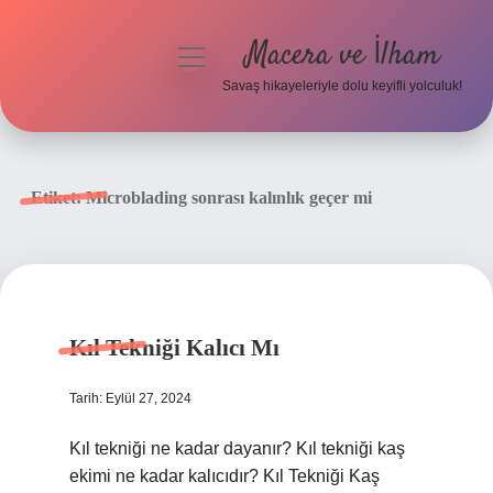
Macera ve İlham
menüyü
aç
Savaş hikayeleriyle dolu keyifli yolculuk!
Anasayfa
Gizlilik Politikası
Etiket:
Microblading sonrası kalınlık geçer mi
Yasal Uyarı
Kıl Tekniği Kalıcı Mı
Tarih: Eylül 27, 2024
Kıl tekniği ne kadar dayanır? Kıl tekniği kaş
ekimi ne kadar kalıcıdır? Kıl Tekniği Kaş