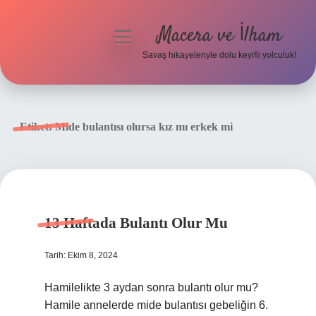
Macera ve İlham
menüyü
aç
Savaş hikayeleriyle dolu keyifli yolculuk!
Anasayfa
Gizlilik Politikası
Etiket:
Mide bulantısı olursa kız mı erkek mi
Yasal Uyarı
13 Haftada Bulantı Olur Mu
Tarih: Ekim 8, 2024
Hamilelikte 3 aydan sonra bulantı olur mu?
Hamile annelerde mide bulantısı gebeliğin 6.