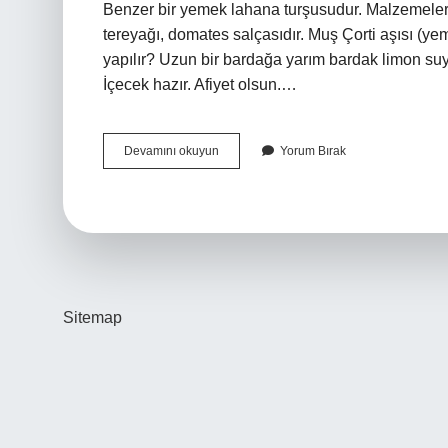
Benzer bir yemek lahana turşusudur. Malzemeler m
tereyağı, domates salçasıdır. Muş Çorti aşısı (yem
yapılır? Uzun bir bardağa yarım bardak limon suy
İçecek hazır. Afiyet olsun.…
Çorti
Devamını okuyun
Yorum Bırak
Taplaması
Nedir
Sitemap