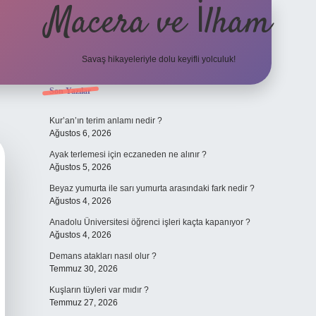
Macera ve İlham
Savaş hikayeleriyle dolu keyifli yolculuk!
Sidebar
Son Yazılar
ilbet giriş
betexper
Kur’an’ın terim anlamı nedir ?
Ağustos 6, 2026
Ayak terlemesi için eczaneden ne alınır ?
Ağustos 5, 2026
Beyaz yumurta ile sarı yumurta arasındaki fark nedir ?
Ağustos 4, 2026
Anadolu Üniversitesi öğrenci işleri kaçta kapanıyor ?
Ağustos 4, 2026
Demans atakları nasıl olur ?
Temmuz 30, 2026
Kuşların tüyleri var mıdır ?
Temmuz 27, 2026