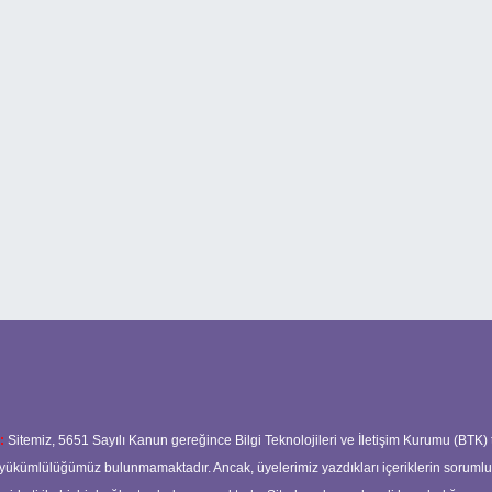
:
Sitemiz, 5651 Sayılı Kanun gereğince Bilgi Teknolojileri ve İletişim Kurumu (BTK)
ma yükümlülüğümüz bulunmamaktadır. Ancak, üyelerimiz yazdıkları içeriklerin soruml