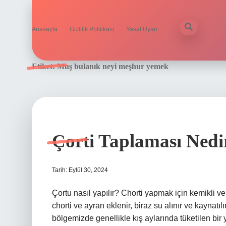
Anasayfa
Gizlilik Politikası
Yasal Uyarı
Etiket:
Muş bulanık neyi meşhur yemek
Çorti Taplaması Nedi
Tarih: Eylül 30, 2024
Çortu nasıl yapılır? Chorti yapmak için kemikli v
chorti ve ayran eklenir, biraz su alınır ve kaynatıl
bölgemizde genellikle kış aylarında tüketilen bir y