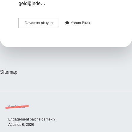
geldiğinde…
Nezaket
Devamını okuyun
Yorum Bırak
Nedir
Adabı
Muaşeret
Sitemap
Sidebar
Son Yazılar
Engagement bait ne demek ?
Ağustos 6, 2026