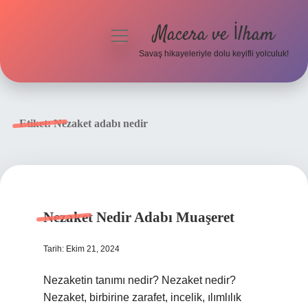
Macera ve İlham
menüyü
aç
Savaş hikayeleriyle dolu keyifli yolculuk!
Anasayfa
Gizlilik Politikası
Etiket:
Nezaket adabı nedir
Yasal Uyarı
Nezaket Nedir Adabı Muaşeret
Tarih: Ekim 21, 2024
Nezaketin tanımı nedir? Nezaket nedir?
Nezaket, birbirine zarafet, incelik, ılımlılık