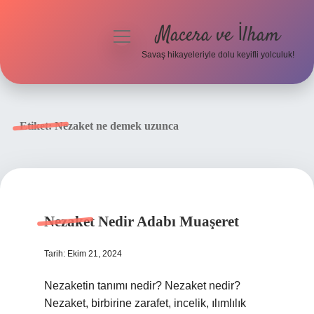
Macera ve İlham
menüyü
aç
Savaş hikayeleriyle dolu keyifli yolculuk!
Anasayfa
Gizlilik Politikası
Etiket:
Nezaket ne demek uzunca
Yasal Uyarı
Nezaket Nedir Adabı Muaşeret
Tarih: Ekim 21, 2024
Nezaketin tanımı nedir? Nezaket nedir?
Nezaket, birbirine zarafet, incelik, ılımlılık