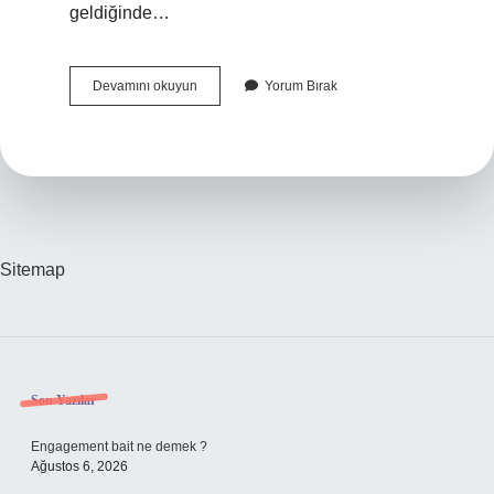
geldiğinde…
Nezaket
Devamını okuyun
Yorum Bırak
Nedir
Adabı
Muaşeret
Sitemap
Sidebar
Son Yazılar
Engagement bait ne demek ?
Ağustos 6, 2026