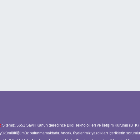
:
Sitemiz, 5651 Sayılı Kanun gereğince Bilgi Teknolojileri ve İletişim Kurumu (BTK)
ma yükümlülüğümüz bulunmamaktadır. Ancak, üyelerimiz yazdıkları içeriklerin soruml