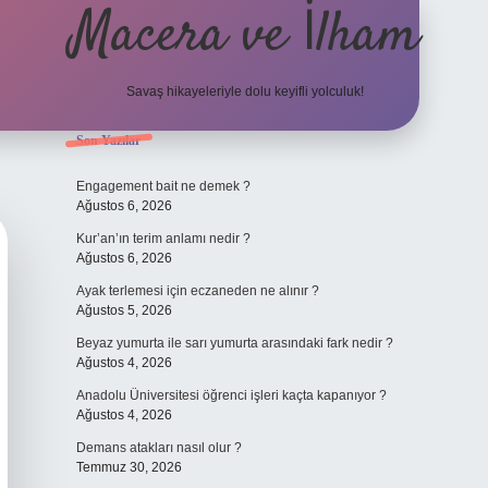
Macera ve İlham
Savaş hikayeleriyle dolu keyifli yolculuk!
Sidebar
Son Yazılar
ilbet giriş
betexper.xyz
Engagement bait ne demek ?
Ağustos 6, 2026
Kur’an’ın terim anlamı nedir ?
Ağustos 6, 2026
Ayak terlemesi için eczaneden ne alınır ?
Ağustos 5, 2026
Beyaz yumurta ile sarı yumurta arasındaki fark nedir ?
Ağustos 4, 2026
Anadolu Üniversitesi öğrenci işleri kaçta kapanıyor ?
Ağustos 4, 2026
Demans atakları nasıl olur ?
Temmuz 30, 2026