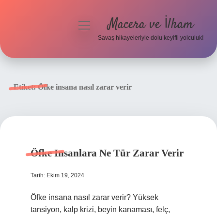
Macera ve İlham
menüyü
aç
Savaş hikayeleriyle dolu keyifli yolculuk!
Anasayfa
Gizlilik Politikası
Etiket:
Öfke insana nasıl zarar verir
Yasal Uyarı
Öfke Insanlara Ne Tür Zarar Verir
Tarih: Ekim 19, 2024
Öfke insana nasıl zarar verir? Yüksek
tansiyon, kalp krizi, beyin kanaması, felç,