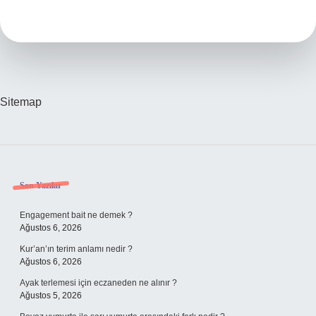
Ne
Tür
Zarar
Verir
Sitemap
Sidebar
Son Yazılar
Engagement bait ne demek ?
Ağustos 6, 2026
Kur’an’ın terim anlamı nedir ?
Ağustos 6, 2026
Ayak terlemesi için eczaneden ne alınır ?
Ağustos 5, 2026