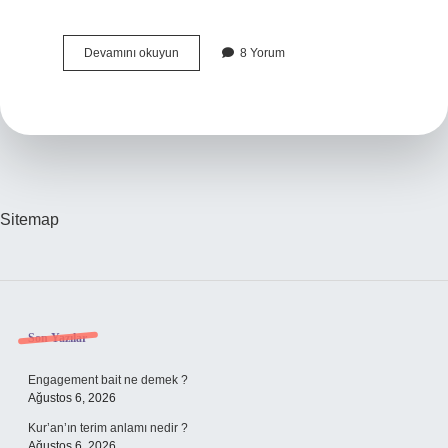
Hatırlama
Devamını okuyun
8 Yorum
Yanlılığı
Nedir
Sitemap
Sidebar
Son Yazılar
Engagement bait ne demek ?
Ağustos 6, 2026
Kur’an’ın terim anlamı nedir ?
Ağustos 6, 2026