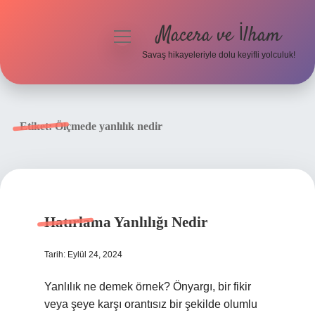
Macera ve İlham
menüyü
aç
Savaş hikayeleriyle dolu keyifli yolculuk!
Anasayfa
Gizlilik Politikası
Etiket:
Ölçmede yanlılık nedir
Yasal Uyarı
Hatırlama Yanlılığı Nedir
Tarih: Eylül 24, 2024
Yanlılık ne demek örnek? Önyargı, bir fikir
veya şeye karşı orantısız bir şekilde olumlu