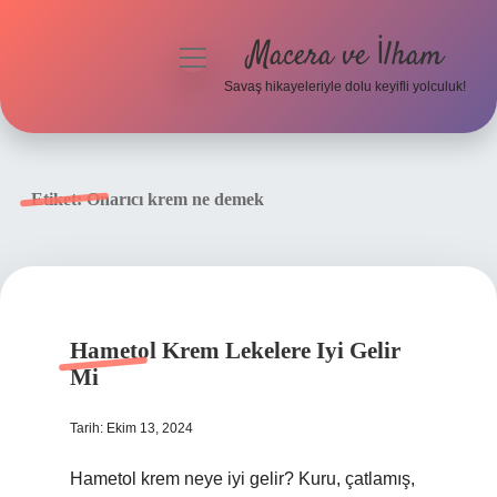
Macera ve İlham
menüyü
aç
Savaş hikayeleriyle dolu keyifli yolculuk!
Anasayfa
Gizlilik Politikası
Etiket:
Onarıcı krem ne demek
Yasal Uyarı
Hametol Krem Lekelere Iyi Gelir
Mi
Tarih: Ekim 13, 2024
Hametol krem neye iyi gelir? Kuru, çatlamış,