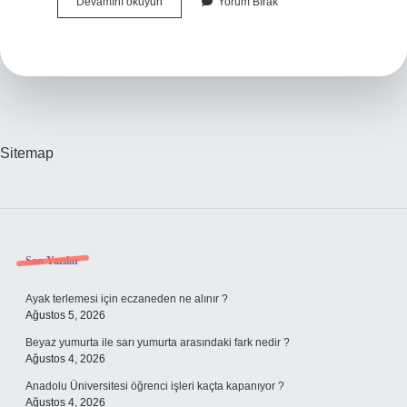
Hametol
Devamını okuyun
Yorum Bırak
Krem
Lekelere
Iyi
Gelir
Mi
Sitemap
Sidebar
Son Yazılar
Ayak terlemesi için eczaneden ne alınır ?
Ağustos 5, 2026
Beyaz yumurta ile sarı yumurta arasındaki fark nedir ?
Ağustos 4, 2026
Anadolu Üniversitesi öğrenci işleri kaçta kapanıyor ?
Ağustos 4, 2026