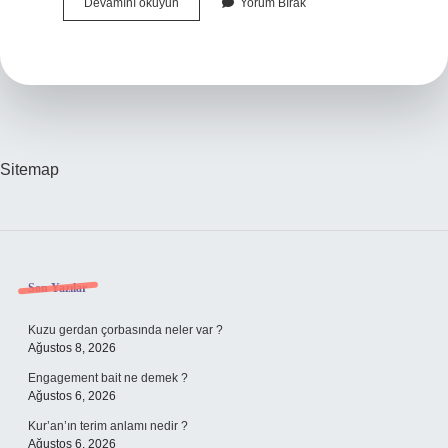
Özenli
Devamını okuyun
Yorum Bırak
Ne
Anlama
Gelir
Sitemap
Sidebar
Son Yazılar
Kuzu gerdan çorbasında neler var ?
Ağustos 8, 2026
Engagement bait ne demek ?
Ağustos 6, 2026
Kur’an’ın terim anlamı nedir ?
Ağustos 6, 2026