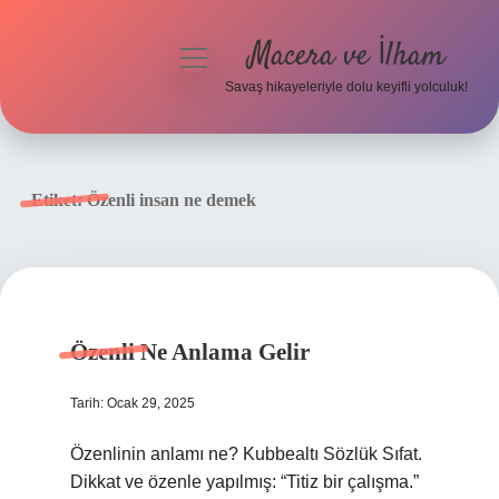
Macera ve İlham
menüyü
aç
Savaş hikayeleriyle dolu keyifli yolculuk!
Anasayfa
Gizlilik Politikası
Etiket:
Özenli insan ne demek
Yasal Uyarı
Özenli Ne Anlama Gelir
Tarih: Ocak 29, 2025
Özenlinin anlamı ne? Kubbealtı Sözlük Sıfat.
Dikkat ve özenle yapılmış: “Titiz bir çalışma.”