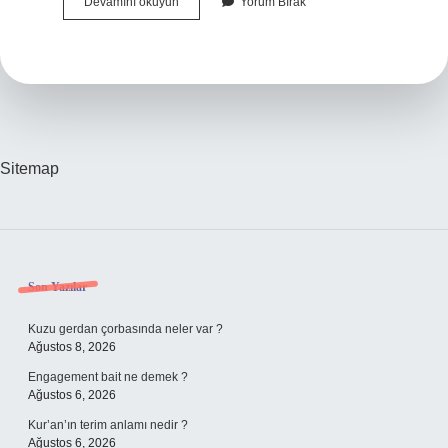
3
Devamını okuyun
Yorum Bırak
Aylık
Evliyim
Boşanmak
Istiyorum
Ne
Yapmalıyım
Sitemap
Sidebar
Son Yazılar
Kuzu gerdan çorbasında neler var ?
Ağustos 8, 2026
Engagement bait ne demek ?
Ağustos 6, 2026
Kur’an’ın terim anlamı nedir ?
Ağustos 6, 2026