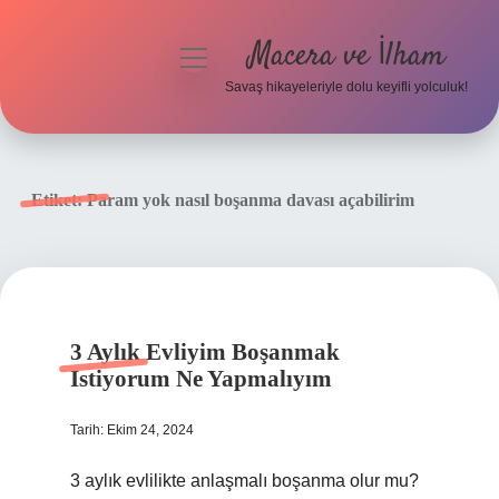
Macera ve İlham
menüyü
aç
Savaş hikayeleriyle dolu keyifli yolculuk!
Anasayfa
Gizlilik Politikası
Etiket:
Param yok nasıl boşanma davası açabilirim
Yasal Uyarı
3 Aylık Evliyim Boşanmak
Istiyorum Ne Yapmalıyım
Tarih: Ekim 24, 2024
3 aylık evlilikte anlaşmalı boşanma olur mu?