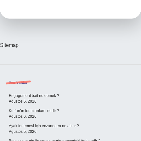
Kesici
Diş
Ağrısına
Iyi
Gelir
Mi
Sitemap
Sidebar
Son Yazılar
Engagement bait ne demek ?
Ağustos 6, 2026
Kur’an’ın terim anlamı nedir ?
Ağustos 6, 2026
Ayak terlemesi için eczaneden ne alınır ?
Ağustos 5, 2026