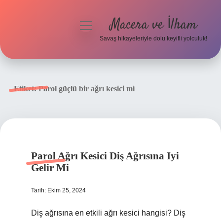
Macera ve İlham
menüyü
aç
Savaş hikayeleriyle dolu keyifli yolculuk!
Anasayfa
Gizlilik Politikası
Etiket:
Parol güçlü bir ağrı kesici mi
Yasal Uyarı
Parol Ağrı Kesici Diş Ağrısına Iyi
Gelir Mi
Tarih: Ekim 25, 2024
Diş ağrısına en etkili ağrı kesici hangisi? Diş