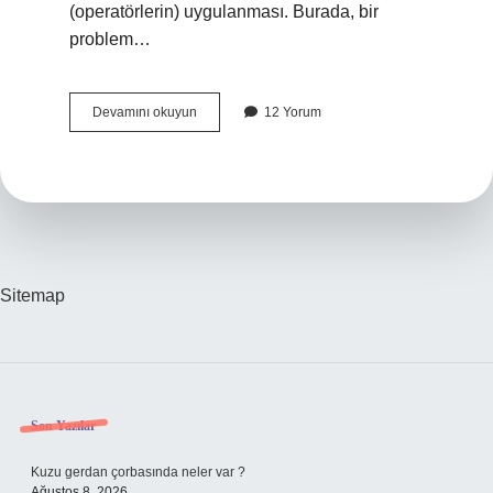
(operatörlerin) uygulanması. Burada, bir
problem…
Problem
Devamını okuyun
12 Yorum
Çözme
Yeterlilikleri
Nelerdir
Sitemap
Sidebar
Son Yazılar
Kuzu gerdan çorbasında neler var ?
Ağustos 8, 2026