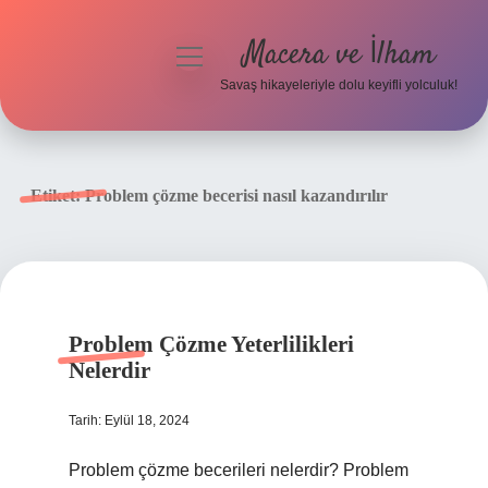
Macera ve İlham
menüyü
aç
Savaş hikayeleriyle dolu keyifli yolculuk!
Anasayfa
Gizlilik Politikası
Etiket:
Problem çözme becerisi nasıl kazandırılır
Yasal Uyarı
Problem Çözme Yeterlilikleri
Nelerdir
Tarih: Eylül 18, 2024
Problem çözme becerileri nelerdir? Problem